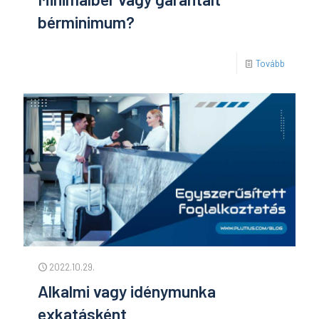
bérminimum?
Tovább
2022.10.29.
Alkalmi vagy idénymunka
exkatásként