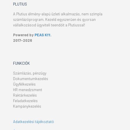
PLUTIUS
A Plutius élmény-alapú üzleti alkalmazás, nem szimpla
számlázóprogram. Kezeld egyszerűen és gyorsan
vállalkozásod ügyviteli teendőit a Plutiussal!
Powered by
PEAS Kft.
2017-2026
FUNKCIÓK
Számlázás, pénzügy
Dokumentumkezelés
Ügyfélkezelés
HR menedzsment
Raktárkezelés
Feladatkezelés
Kampánykezelés
Adatkezelési tájékoztató