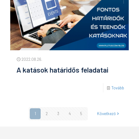
2022.08.26.
A katások határidős feladatai
Tovább
1
2
3
4
5
Következő