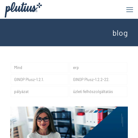
blog
Mind
erp
GINOP Plusz-1.2.1.
GINOP Plusz-1.2.2-22.
pályázat
üzleti felhőszolgáltatás