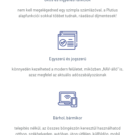
nem kell megelégedned egy szimpla számlázóval, a Plutius
alapfunkciói sokkal többet tudnak, ráadásul díjmentesek!
Egyszerű és jogszerű
könnyedén kezelheted a modern felületet, miközben „NAV-álló” is,
azaz megfelel az aktuális adószabályozásnak
Bárhol, bármikor
telepítés nélkül, az összes böngészőn keresztül használhatod
otthon, székhelyeden, autóban, úton-útfélen, külföldön, mobil