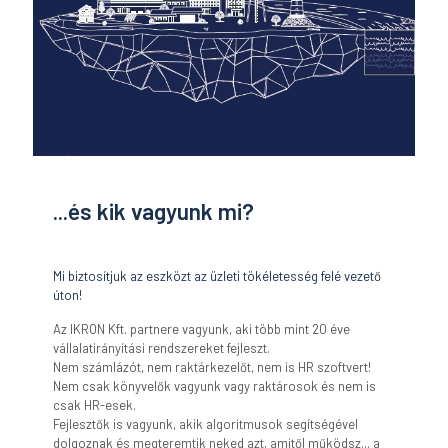
...és kik vagyunk mi?
Mi biztosítjuk az eszközt az üzleti tökéletesség felé vezető
úton!
Az IKRON Kft. partnere vagyunk, aki több mint 20 éve
vállalatirányítási rendszereket fejleszt.
Nem számlázót, nem raktárkezelőt, nem is HR szoftvert!
Nem csak könyvelők vagyunk vagy raktárosok és nem is
csak HR-esek.
Fejlesztők is vagyunk, akik algoritmusok segítségével
dolgoznak és megteremtik neked azt, amitől működsz... a