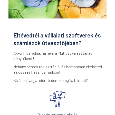
Eltévedtél a vállalati szoftverek és
számlázók útvesztőjében?
Akkor hiba volna, ha nem a Plutiust választanád
iránytűként!
Néhány perces regisztráció, és hamarosan elérheted
az összes hasznos funkciót.
Kíváncsi vagy, miért érdemes regisztrálnod?
Okos és ingyenes funkciók