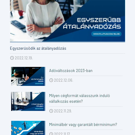
Egyszerűsödik az átalányadózás
2022.12.19.
Adóváltozások 2023-ban
2022.12.06.
Milyen cégformát válasszunk induló
vállalkozás esetén?
2022.11.29.
Minimálbér vagy garantált bérminimum?
2022.11.17.