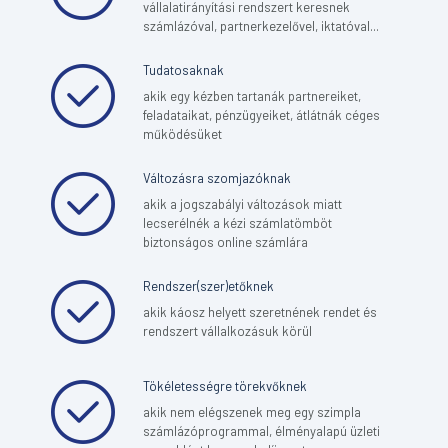
vállalatirányítási rendszert keresnek
számlázóval, partnerkezelővel, iktatóval...
Tudatosaknak
akik egy kézben tartanák partnereiket,
feladataikat, pénzügyeiket, átlátnák céges
működésüket
Változásra szomjazóknak
akik a jogszabályi változások miatt
lecserélnék a kézi számlatömböt
biztonságos online számlára
Rendszer(szer)etőknek
akik káosz helyett szeretnének rendet és
rendszert vállalkozásuk körül
Tökéletességre törekvőknek
akik nem elégszenek meg egy szimpla
számlázóprogrammal, élményalapú üzleti