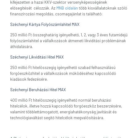
kifejezetten a hazai KKV-szektor versenyképességének
elősegítését célozzák. Az
MNB oldalán
több kisvállalatoknak szóló
finanszírozási megoldás, csomagajánlat is található:
Széchenyi Kártya Folyószámlahitel MAX
250 millió Ft összeghatárig igényelhető, 1, 2, vagy 3 éves futamidejű
folyószámlahitel a vállalkozások átmeneti likviditási problémáinak
áthidalására.
Széchenyi Likviditási Hitel MAX
250 millió Ft hitelösszegig igényelhető szabad felhasználású
forgóeszközhitel a vállalkozások működéséhez kapcsolódó
kiadások fedezésére.
Széchenyi Beruházási Hitel MAX
400 millió Ft hitelösszegig igényelhető normál beruházási
hitelcélok, illetve hozzá kapcsolódó forgóeszköz beszerzésére,
valamint többlettámogatott, energiahatékonyság javítását és
technológiaváltást segítő hitelcélok megvalósítására.