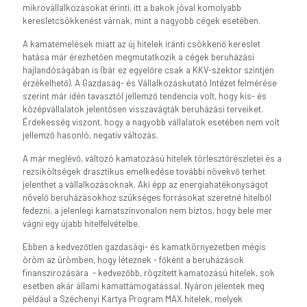
mikrovállalkozásokat érinti, itt a bakok jóval komolyabb
keresletcsökkenést várnak, mint a nagyobb cégek esetében.
A kamatemelések miatt az új hitelek iránti csökkenő kereslet
hatása már érezhetően megmutatkozik a cégek beruházási
hajlandóságában is (bár ez egyelőre csak a KKV-szektor szintjén
érzékelhető). A Gazdaság- és Vállalkozáskutató Intézet felmérése
szerint már idén tavasztól jellemző tendencia volt, hogy kis- és
középvállalatok jelentősen visszavágták beruházási terveiket.
Érdekesség viszont, hogy a nagyobb vállalatok esetében nem volt
jellemző hasonló, negatív változás.
A már meglévő, változó kamatozású hitelek törlesztőrészletei és a
rezsiköltségek drasztikus emelkedése további növekvő terhet
jelenthet a vállalkozásoknak. Aki épp az energiahatékonyságot
növelő beruházásokhoz szükséges forrásokat szeretné hitelből
fedezni, a jelenlegi kamatszínvonalon nem biztos, hogy bele mer
vágni egy újabb hitelfelvételbe.
Ebben a kedvezőtlen gazdasági- és kamatkörnyezetben mégis
öröm az ürömben, hogy léteznek - főként a beruházások
finanszírozására - kedvezőbb, rögzített kamatozású hitelek, sok
esetben akár állami kamattámogatással. Nyáron jelentek meg
például a Széchenyi Kártya Program MAX hitelek, melyek