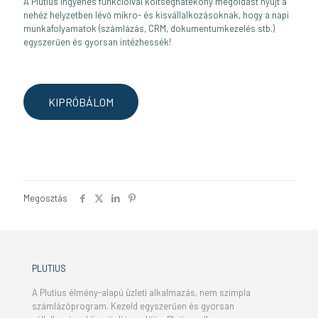
A Plutius ingyenes funkcióival költséghatékony megoldást nyújt a
nehéz helyzetben lévő mikro- és kisvállalkozásoknak, hogy a napi
munkafolyamatok (számlázás, CRM, dokumentumkezelés stb.)
egyszerűen és gyorsan intézhessék!
KIPRÓBÁLOM
Megosztás
PLUTIUS
A Plutius élmény-alapú üzleti alkalmazás, nem szimpla
számlázóprogram. Kezeld egyszerűen és gyorsan