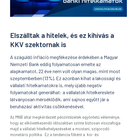
Elszálltak a hitelek, és ez kihívás a
KKV szektornak is
A száguldó infláció megfékezése érdekében a Magyar
Nemzeti Bank eddig folyamatosan emelte az
alapkamatot, 22 éve nem volt olyan magas, mint most
szeptemberben (13%). Ez azonban kihat a lakossági és
vállalati hitelkamatokra is, mely újabb negatív
folyamatokat generálhat: a vállalatok hitelkereslete
látványosan mérséklődik, ami sajnos együtt jár a
beruházási aktivitás csökkenésével.
Az MNB által megkérdezett pénzintézetek egyöntetű véleménye,
hogy az elkövetkezendő időszakban szinte biztosan visszafogja
majd a vállalati hitelkehelyezéseket a mostani, szigorodó
monetáris politika. Ez a tendencia főként a kis- és