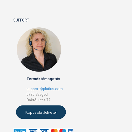
SUPPORT
Terméktámogatás
support@plutius.com
6728 Szeged
Baktói utca 72.
Kapcsolatfelvétel