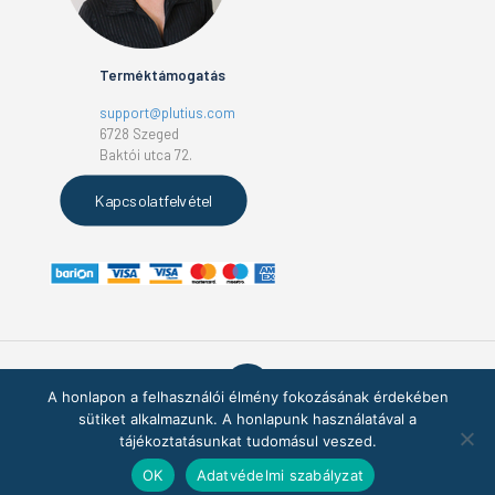
Terméktámogatás
support@plutius.com
6728 Szeged
Baktói utca 72.
Kapcsolatfelvétel
A honlapon a felhasználói élmény fokozásának érdekében
sütiket alkalmazunk. A honlapunk használatával a
PLUTIUS® | www.plutius.com | 2017-2026 © All Rights Reserved.
tájékoztatásunkat tudomásul veszed.
OK
Adatvédelmi szabályzat