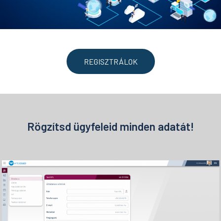
REGISZTRÁLOK
Rögzítsd ügyfeleid minden adatát!