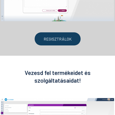
REGISZTRÁLOK
Vezesd fel termékeidet és
szolgáltatásaidat!