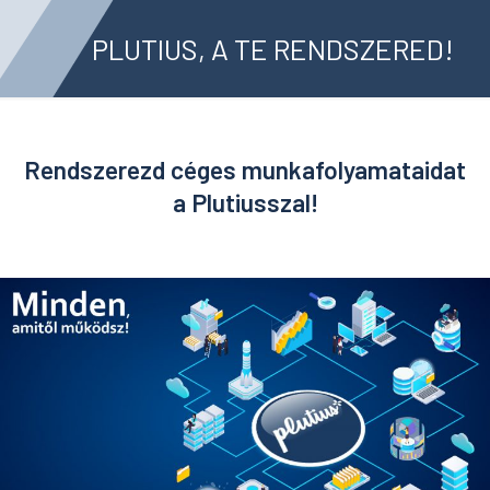
PLUTIUS, A TE RENDSZERED!
Rendszerezd céges munkafolyamataidat
a Plutiusszal!