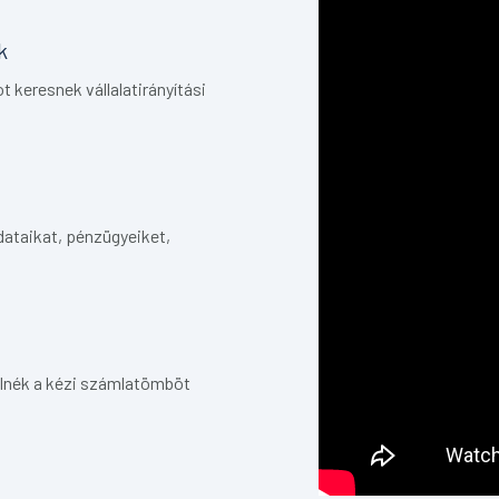
k
keresnek vállalatirányítási
adataikat, pénzügyeiket,
rélnék a kézi számlatömböt