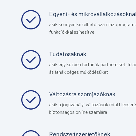
Egyéni- és mikrovállalkozásokna
akik könnyen kezelhető számlázóprogramot 
funkciókkal színesítve
Tudatosaknak
akik egy kézben tartanák partnereiket, fel
átlátnák céges működésüket
Változásra szomjazóknak
akik a jogszabályi változások miatt lecse
biztonságos online számlára
Rendszer(szer)etőknek