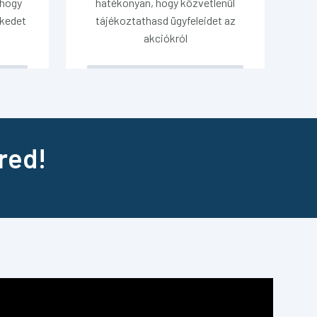
 hogy
hatékonyan, hogy közvetlenül
kkedet
tájékoztathasd ügyfeleidet az
akciókról
ered!