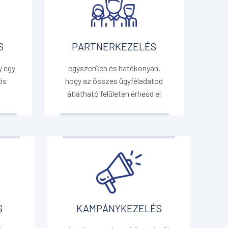
S
PARTNERKEZELÉS
y egy
egyszerűen és hatékonyan,
ős
hogy az összes ügyféladatod
átlátható felületen érhesd el
S
KAMPÁNYKEZELÉS