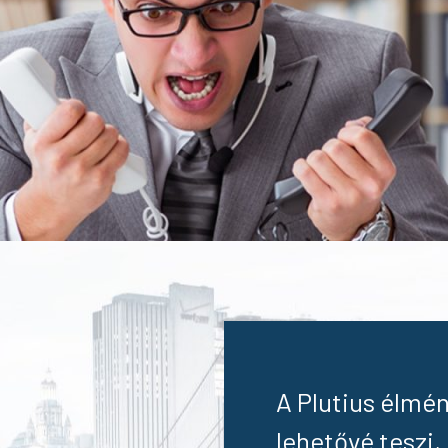
A Plutius élmén
lehetővé teszi