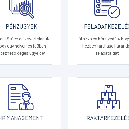
PÉNZÜGYEK
FELADATKEZELÉ
jeskörűen és zavartalanul,
játszva és könnyedén, hog
ogy egy helyen és időben
kézben tarthasd határid
ntézhesd céges ügyeidet
feladataidat
HR MANAGEMENT
RAKTÁRKEZELÉ