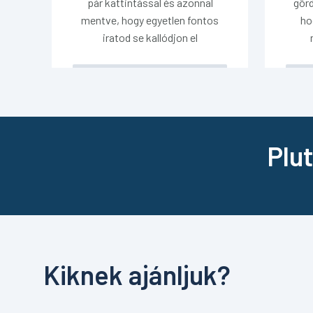
pár kattintással és azonnal
gör
mentve, hogy egyetlen fontos
ho
iratod se kallódjon el
Plut
Kiknek ajánljuk?