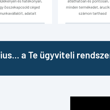
dülékenyen és hatékonyan,
átláthatóan és pontosan,
gy összekapcsold céged
minden termékedet, áruci
munkavállalóit, adatait
számon tarthasd
ius... a Te ügyviteli rendsz