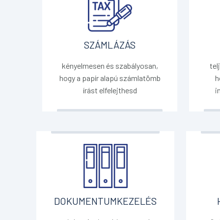
SZÁMLÁZÁS
kényelmesen és szabályosan,
tel
hogy a papír alapú számlatömb
h
írást elfelejthesd
i
DOKUMENTUMKEZELÉS