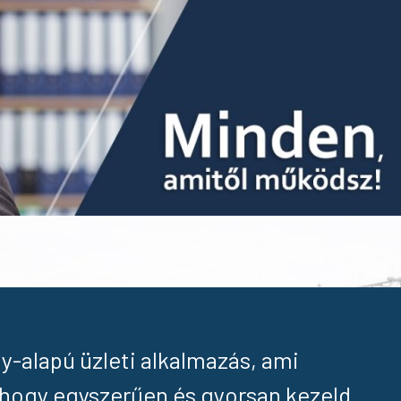
y-alapú üzleti alkalmazás, ami
, hogy egyszerűen és gyorsan kezeld