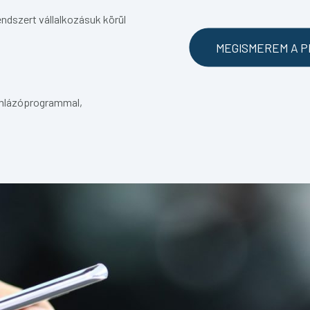
endszert vállalkozásuk körül
MEGISMEREM A P
ámlázóprogrammal,