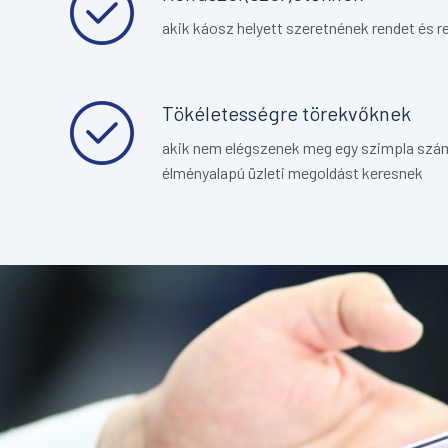
akik káosz helyett szeretnének rendet és r
Tökéletességre törekvőknek
akik nem elégszenek meg egy szimpla sz
élményalapú üzleti megoldást keresnek