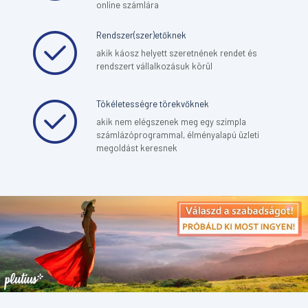
online számlára
Rendszer(szer)etőknek
akik káosz helyett szeretnének rendet és
rendszert vállalkozásuk körül
Tökéletességre törekvőknek
akik nem elégszenek meg egy szimpla
számlázóprogrammal, élményalapú üzleti
megoldást keresnek