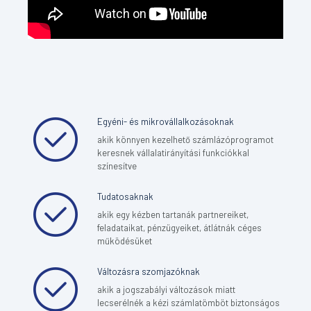
Egyéni- és mikrovállalkozásoknak
akik könnyen kezelhető számlázóprogramot
keresnek vállalatirányítási funkciókkal
színesítve
Tudatosaknak
akik egy kézben tartanák partnereiket,
feladataikat, pénzügyeiket, átlátnák céges
működésüket
Változásra szomjazóknak
akik a jogszabályi változások miatt
lecserélnék a kézi számlatömböt biztonságos