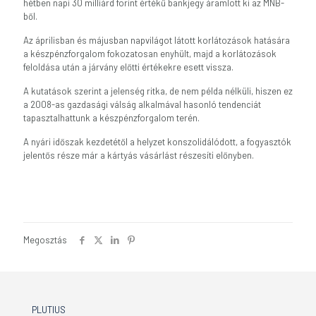
hétben napi 30 milliárd forint értékű bankjegy áramlott ki az MNB-
ből.
Az áprilisban és májusban napvilágot látott korlátozások hatására
a készpénzforgalom fokozatosan enyhült, majd a korlátozások
feloldása után a járvány előtti értékekre esett vissza.
A kutatások szerint a jelenség ritka, de nem példa nélküli, hiszen ez
a 2008-as gazdasági válság alkalmával hasonló tendenciát
tapasztalhattunk a készpénzforgalom terén.
A nyári időszak kezdetétől a helyzet konszolidálódott, a fogyasztók
jelentős része már a kártyás vásárlást részesíti előnyben.
Megosztás
PLUTIUS