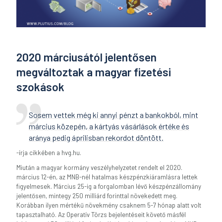
2020 márciusától jelentősen
megváltoztak a magyar fizetési
szokások
Sosem vettek még ki annyi pénzt a bankokból, mint
március közepén, a kártyás vásárlások értéke és
aránya pedig áprilisban rekordot döntött.
-írja cikkében a hvg.hu.
Miután a magyar kormány veszélyhelyzetet rendelt el 2020.
március 12-én, az MNB-nél hatalmas készpénzkiáramlásra lettek
figyelmesek. Március 25-ig a forgalomban lévő készpénzállomány
jelentősen, mintegy 250 milliárd forinttal növekedett meg.
Korábban ilyen mértékű növekmény csaknem 5-7 hónap alatt volt
tapasztalható. Az Operatív Törzs bejelentéseit követő másfél